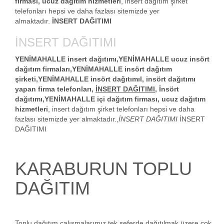
firması, ucuz dağıtım hizmetleri
, insert dağıtım şirket
telefonları hepsi ve daha fazlası sitemizde yer
almaktadır.
İNSERT DAĞITIMI
İNSERT DAĞITIMI
YENİMAHALLE insert dağıtımı,YENİMAHALLE ucuz insört
dağıtım firmaları,YENİMAHALLE insört dağıtım
şirketi,YENİMAHALLE insört dağıtımıl, insört dağıtımı
yapan firma telefonları,
İNSERT DAĞITIMI
, İnsört
dağıtımı,YENİMAHALLE içi dağıtım firması, ucuz dağıtım
hizmetleri
, insert dağıtım şirket telefonları hepsi ve daha
fazlası sitemizde yer almaktadır.,
İNSERT DAĞITIMI
İNSERT
DAĞITIMI
KARABURUN TOPLU
DAĞITIM
Toplu dağıtım çalışmalarımız tek seferde dağıtılmak üzere çok