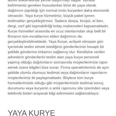
adres istikametinde yerine ulaştırmayı sağlar. Burada
belirtmemiz gereken hususlardan birisi de yaya olarak
dağıtımın yapıldığı için normal moto kuryeden daha ekonomik
olmasıdır. Yaya kurye hizmetimiz; büyük paket içeren
teslimatları gerçekleştirmez. Sadece dosya, broşür, el ilanı,
dergi, zarf gibi taşınabilirliği kolay malzemeleri kapsamaktadır.
Kurye hizmetleri arasında en ucuz olanlarından olup belli bir
firmanın tüm evraklarının elden dağıtımını da
gerçekleştirebilmektedir. Yaya Kurye; aciliyeti olmayan gün
içerisinde teslim etmek istediğiniz gönderilerinizi hesaplı bir
şekilde gönderme imkanını sağlamış olur. Kendisine verilen
adreslerin gönderilerini teslim alan yaya kurye personeli
yapmış olduğu dağıtımların sonrasında müşterilerimize rapor
etmek üzere bilgileri bize sunar. Firma operatörlerimiz de aynı
şekilde olumlu olumsuz teslimat veya dağıtımların raporlarını
müşterilerimiz ile paylaşmaktadır. Böylece tüm kurye
hizmetlerimizde olduğu gibi müşterilerimizin teslimat sonuç
durumunu veya kuryenin o anlık raporunu site üzerinden veya
telefonla bizleri arayarak bilgi edinmesini sağlamaktayız.
YAYA KURYE