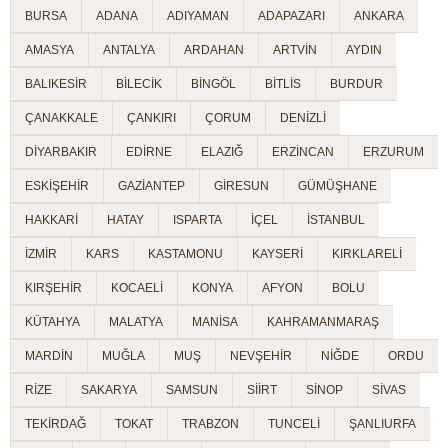
BURSA
ADANA
ADIYAMAN
ADAPAZARI
ANKARA
AMASYA
ANTALYA
ARDAHAN
ARTVİN
AYDIN
BALIKESİR
BİLECİK
BİNGÖL
BİTLİS
BURDUR
ÇANAKKALE
ÇANKIRI
ÇORUM
DENİZLİ
DİYARBAKIR
EDİRNE
ELAZIĞ
ERZİNCAN
ERZURUM
ESKİŞEHİR
GAZİANTEP
GİRESUN
GÜMÜŞHANE
HAKKARİ
HATAY
ISPARTA
İÇEL
İSTANBUL
İZMİR
KARS
KASTAMONU
KAYSERİ
KIRKLARELİ
KIRŞEHİR
KOCAELİ
KONYA
AFYON
BOLU
KÜTAHYA
MALATYA
MANİSA
KAHRAMANMARAŞ
MARDİN
MUĞLA
MUŞ
NEVŞEHİR
NİĞDE
ORDU
RİZE
SAKARYA
SAMSUN
SİİRT
SİNOP
SİVAS
TEKİRDAĞ
TOKAT
TRABZON
TUNCELİ
ŞANLIURFA