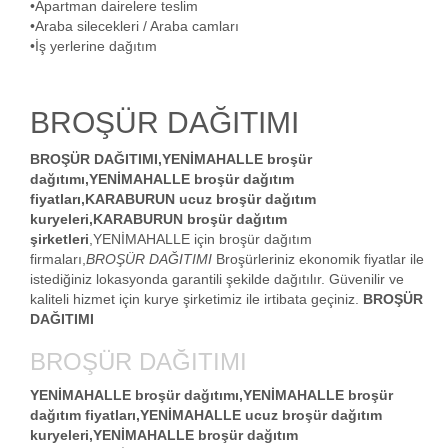
•Apartman dairelere teslim
•Araba silecekleri / Araba camları
•İş yerlerine dağıtım
BROŞÜR DAĞITIMI
BROŞÜR DAĞITIMI,YENİMAHALLE broşür
dağıtımı,YENİMAHALLE
broşür dağıtım
fiyatları
,KARABURUN ucuz broşür dağıtım
kuryeleri,KARABURUN broşür dağıtım
şirketleri
,YENİMAHALLE için broşür dağıtım
firmaları,
BROŞÜR DAĞITIMI
Broşürleriniz ekonomik fiyatlar ile
istediğiniz lokasyonda garantili şekilde dağıtılır. Güvenilir ve
kaliteli hizmet için kurye şirketimiz ile irtibata geçiniz.
BROŞÜR
DAĞITIMI
BROŞÜR DAĞITIMI
YENİMAHALLE broşür dağıtımı,YENİMAHALLE broşür
dağıtım fiyatları,YENİMAHALLE ucuz broşür dağıtım
kuryeleri,YENİMAHALLE broşür dağıtım