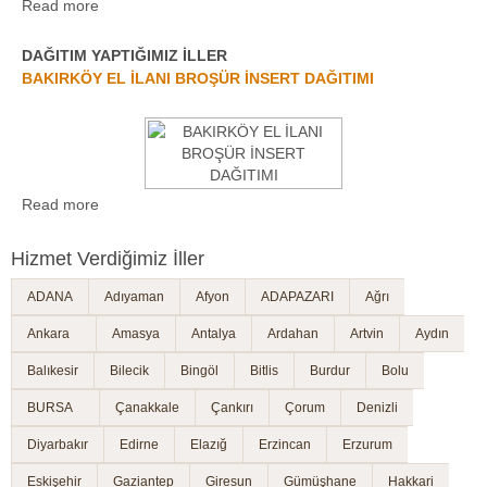
Read more
DAĞITIM YAPTIĞIMIZ İLLER
BAKIRKÖY EL İLANI BROŞÜR İNSERT DAĞITIMI
Read more
Hizmet Verdiğimiz İller
ADANA
Adıyaman
Afyon
ADAPAZARI
Ağrı
Ankara
Amasya
Antalya
Ardahan
Artvin
Aydın
Balıkesir
Bilecik
Bingöl
Bitlis
Burdur
Bolu
BURSA
Çanakkale
Çankırı
Çorum
Denizli
Diyarbakır
Edirne
Elazığ
Erzincan
Erzurum
Eskişehir
Gaziantep
Giresun
Gümüşhane
Hakkari