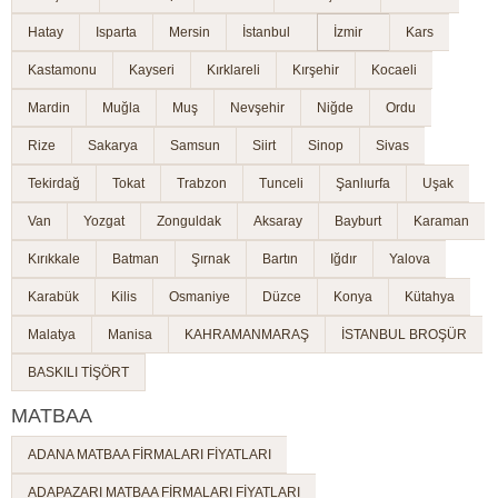
Hatay
Isparta
Mersin
İstanbul
İzmir
Kars
Kastamonu
Kayseri
Kırklareli
Kırşehir
Kocaeli
Mardin
Muğla
Muş
Nevşehir
Niğde
Ordu
Rize
Sakarya
Samsun
Siirt
Sinop
Sivas
Tekirdağ
Tokat
Trabzon
Tunceli
Şanlıurfa
Uşak
Van
Yozgat
Zonguldak
Aksaray
Bayburt
Karaman
Kırıkkale
Batman
Şırnak
Bartın
Iğdır
Yalova
Karabük
Kilis
Osmaniye
Düzce
Konya
Kütahya
Malatya
Manisa
KAHRAMANMARAŞ
İSTANBUL BROŞÜR
BASKILI TİŞÖRT
MATBAA
ADANA MATBAA FİRMALARI FİYATLARI
ADAPAZARI MATBAA FİRMALARI FİYATLARI