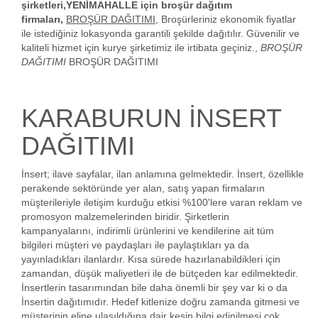
şirketleri,YENİMAHALLE için broşür dağıtım
firmaları,
BROŞÜR DAĞITIMI
, Broşürleriniz ekonomik fiyatlar
ile istediğiniz lokasyonda garantili şekilde dağıtılır. Güvenilir ve
kaliteli hizmet için kurye şirketimiz ile irtibata geçiniz.,
BROŞÜR
DAĞITIMI
BROŞÜR DAĞITIMI
KARABURUN İNSERT
DAĞITIMI
İnsert; ilave sayfalar, ilan anlamına gelmektedir. İnsert, özellikle
perakende sektöründe yer alan, satış yapan firmaların
müşterileriyle iletişim kurduğu etkisi %100'lere varan reklam ve
promosyon malzemelerinden biridir. Şirketlerin
kampanyalarını, indirimli ürünlerini ve kendilerine ait tüm
bilgileri müşteri ve paydaşları ile paylaştıkları ya da
yayınladıkları ilanlardır. Kısa sürede hazırlanabildikleri için
zamandan, düşük maliyetleri ile de bütçeden kar edilmektedir.
İnsertlerin tasarımından bile daha önemli bir şey var ki o da
İnsertin dağıtımıdır. Hedef kitlenize doğru zamanda gitmesi ve
müşterinin eline ulaşıldığına dair kesin bilgi edinilmesi çok