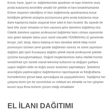
Konut, hane, işyeri vs. dağıtımlarında apartman ve kapı önlerine veya
posta kutularına kesinlikle amatör bir şekilde el ilanı bırakılmamalıdır.
Evlere ulaşımını istediğiniz el ilanı dağıtımında apartmanlara kurye
kimliğiyle girilerek anlaşma pozisyonuna göre posta kutularına veya
daire kapılarına kadar ulaşarak birer adet el ilanı bırakılır. Bu sayede bir
tane bile ziyan olmadan el ilanı sayısına göre dairelere dağıtılmış olur.
Üstelik dairelere yapılan profesyonel dağıtımlar kalıcı olması sayesinde
size gelen talepler daha uzun süreli olacaktır.YENİMAHALLE genelinde
broşür, zarf, dergi, fatura katalog el ilanı davetiye tebrik kitap insört
promosyon ürünleri yerel gazete dağıtımları süresiz ve süreli yayınların
dağıtımı gibi işleri Kuryepass dağıtım şirketi olarak profesyonel şekilde
çözüme kavuşturmaktayız. Değerli müşterilerimize daha nitelikli hizmet
verebilmek için sürekli olarak teknoloji kullanımı ve değişen şartlara
uygun dağıtım ekibi ve doğru pazar analizleri yapmaktayız. Şirketimiz
aracılığıyla yaptıracağınız dağıtımlarınızı raporlayarak ve fotoğraflama
hizmetlerimizi görsel takip ayrıcalığıyla da yaşayabilirsiniz. Yaptığımız her
çalışma bizim için bir sorumluluk ve ciddiyet arz etmekte ve her çalışılan
kurum veya firma bizlerin çözüm ortağı olmaktadır.
EL İLANI DAĞITIMI