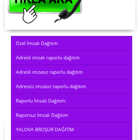
Özel İmzalı Dağıtım
Adresli imzalı raporlu dağıtım
Adresli imzasız raporlu dağıtım
Adressiz imzasız raporlu dağıtım
Raporlu İmzalı Dağıtım:
Raporsuz İmzalı Dağıtım
YALOVA BROŞÜR DAĞITIM