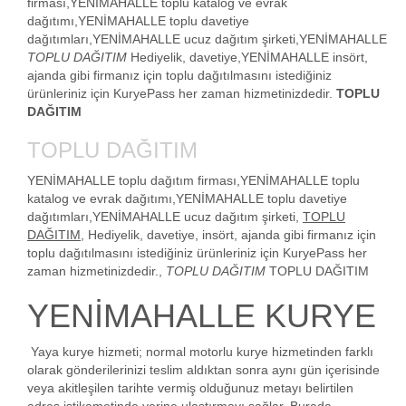
firması,YENİMAHALLE toplu katalog ve evrak
dağıtımı,YENİMAHALLE toplu davetiye
dağıtımları,YENİMAHALLE ucuz dağıtım şirketi,YENİMAHALLE
TOPLU DAĞITIM
Hediyelik, davetiye,YENİMAHALLE insört,
ajanda gibi firmanız için toplu dağıtılmasını istediğiniz
ürünleriniz için KuryePass her zaman hizmetinizdedir.
TOPLU
DAĞITIM
TOPLU DAĞITIM
YENİMAHALLE
toplu dağıtım firması,YENİMAHALLE toplu
katalog ve evrak dağıtımı,YENİMAHALLE toplu davetiye
dağıtımları,YENİMAHALLE ucuz dağıtım şirketi,
TOPLU
DAĞITIM
, Hediyelik, davetiye, insört, ajanda gibi firmanız için
toplu dağıtılmasını istediğiniz ürünleriniz için KuryePass her
zaman hizmetinizdedir.,
TOPLU DAĞITIM
TOPLU DAĞITIM
YENİMAHALLE KURYE
Yaya kurye hizmeti; normal motorlu kurye hizmetinden farklı
olarak gönderilerinizi teslim aldıktan sonra aynı gün içerisinde
veya akitleşilen tarihte vermiş olduğunuz metayı belirtilen