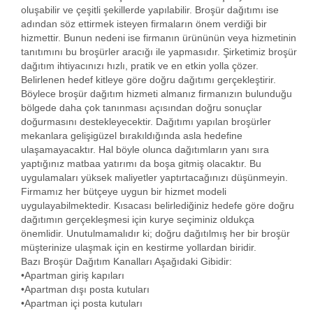
oluşabilir ve çeşitli şekillerde yapılabilir. Broşür dağıtımı ise
adından söz ettirmek isteyen firmaların önem verdiği bir
hizmettir. Bunun nedeni ise firmanın ürününün veya hizmetinin
tanıtımını bu broşürler aracığı ile yapmasıdır. Şirketimiz broşür
dağıtım ihtiyacınızı hızlı, pratik ve en etkin yolla çözer.
Belirlenen hedef kitleye göre doğru dağıtımı gerçekleştirir.
Böylece broşür dağıtım hizmeti almanız firmanızın bulunduğu
bölgede daha çok tanınması açısından doğru sonuçlar
doğurmasını destekleyecektir. Dağıtımı yapılan broşürler
mekanlara gelişigüzel bırakıldığında asla hedefine
ulaşamayacaktır. Hal böyle olunca dağıtımların yanı sıra
yaptığınız matbaa yatırımı da boşa gitmiş olacaktır. Bu
uygulamaları yüksek maliyetler yaptırtacağınızı düşünmeyin.
Firmamız her bütçeye uygun bir hizmet modeli
uygulayabilmektedir. Kısacası belirlediğiniz hedefe göre doğru
dağıtımın gerçekleşmesi için kurye seçiminiz oldukça
önemlidir. Unutulmamalıdır ki; doğru dağıtılmış her bir broşür
müşterinize ulaşmak için en kestirme yollardan biridir.
Bazı Broşür Dağıtım Kanalları Aşağıdaki Gibidir:
•Apartman giriş kapıları
•Apartman dışı posta kutuları
•Apartman içi posta kutuları