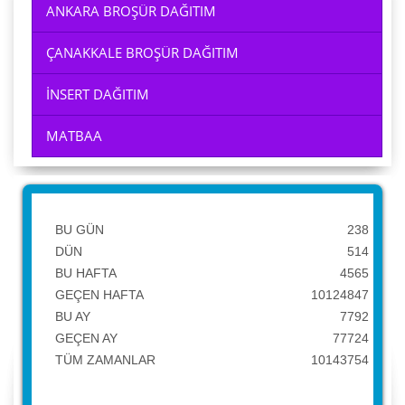
ANKARA BROŞÜR DAĞITIM
ÇANAKKALE BROŞÜR DAĞITIM
İNSERT DAĞITIM
MATBAA
BU GÜN
238
DÜN
514
BU HAFTA
4565
GEÇEN HAFTA
10124847
BU AY
7792
GEÇEN AY
77724
TÜM ZAMANLAR
10143754