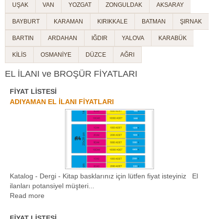
UŞAK
VAN
YOZGAT
ZONGULDAK
AKSARAY
BAYBURT
KARAMAN
KIRIKKALE
BATMAN
ŞIRNAK
BARTIN
ARDAHAN
IĞDIR
YALOVA
KARABÜK
KİLİS
OSMANİYE
DÜZCE
AĞRI
EL İLANI ve BROŞÜR FİYATLARI
FİYAT LİSTESİ
1
2
3
ADIYAMAN EL İLANI FİYATLARI
Katalog - Dergi - Kitap basklarınız için lütfen fiyat isteyiniz El
ilanları potansiyel müşteri...
Read more
FİYAT LİSTESİ