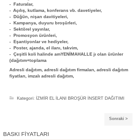
- Faturalar,
- Açılış, kutlama, konferans vb. davetiyeler,
- Düğün, nişan davitiyeleri,
- Kampanya, duyuru broşürleri,
- Sektörel yayınlar,
- Promosyon ürünleri,
- Eşantiyonlar ve hediyeler,
- Poster, ajanda, el ilanı, takvim,
- Çeşitli koli halinde amYENİMAHALLE jı olan ürünler
(dağıtım+toplama
Adresli dağıtım
,
adresli dağıtım firmalar
ı, adresli dağıtım
fiyatları,
imzalı adresli dağıtım
,
Kategori:
İZMİR EL İLANI BROŞÜR İNSERT DAĞITIMI
Sonraki >
BASKI FİYATLARI