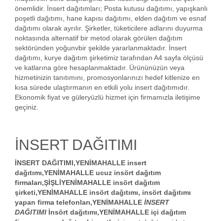
önemlidir. İnsert dağıtımları; Posta kutusu dağıtımı, yapışkanlı
poşetli dağıtımı, hane kapısı dağıtımı, elden dağıtım ve esnaf
dağıtımı olarak ayrılır. Şirketler, tüketicilere adlarını duyurma
noktasında alternatif bir metod olarak görülen dağıtım
sektöründen yoğunvbir şekilde yararlanmaktadır. İnsert
dağıtımı, kurye dağıtım şirketimiz tarafından A4 sayfa ölçüsü
ve katlarına göre hesaplanmaktadır. Ürününüzün veya
hizmetinizin tanıtımını, promosyonlarınızı hedef kitlenize en
kısa sürede ulaştırmanın en etkili yolu insert dağıtımıdır.
Ekonomik fiyat ve güleryüzlü hizmet için firmamızla iletişime
geçiniz.
İNSERT DAĞITIMI
İNSERT DAĞITIMI,YENİMAHALLE insert
dağıtımı,YENİMAHALLE ucuz
insört dağıtım
firmaları
,ŞİŞLİYENİMAHALLE insört dağıtım
şirketi,YENİMAHALLE insört dağıtımı, insört dağıtımı
yapan firma telefonları,YENİMAHALLE
İNSERT
DAĞITIMI
İnsört dağıtımı,YENİMAHALLE içi dağıtım