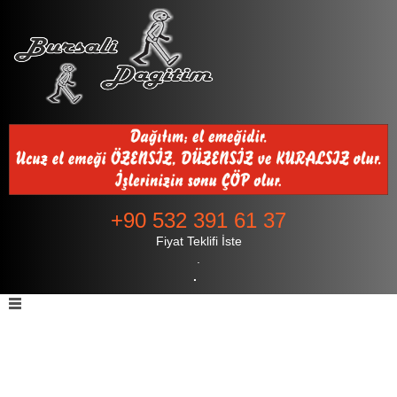
+90 532 391 61 37
Fiyat Teklifi İste
.
.